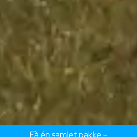
Få én samlet pakke –