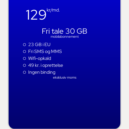
129
kr/md.
Fri tale 30 GB
mobilabonnement
23 GB i EU
Fri SMS og MMS
Wifi-opkald
49 kr. i oprettelse
Ingen binding
eksklusiv moms