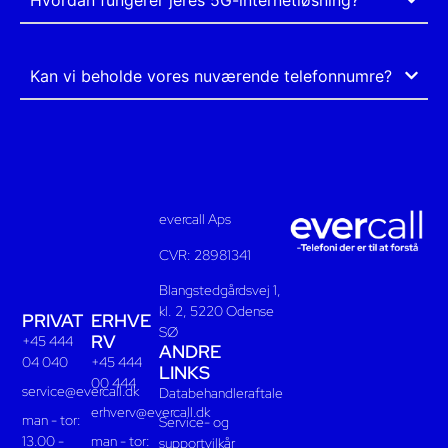
Kan vi beholde vores nuværende telefonnumre?
evercall Aps
CVR: 28981341
Blangstedgårdsvej 1,
kl. 2, 5220 Odense
PRIVAT
ERHVE
SØ
RV
+45 444
ANDRE
04 040
+45 444
LINKS
00 444
service@evercall.dk
Databehandleraftale
erhverv@evercall.dk
man - tor:
Service- og
13.00 -
man - tor:
supportvilkår