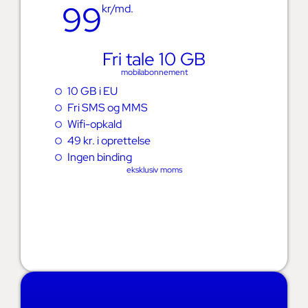
99
kr/md.
Fri tale 10 GB
mobilabonnement
10 GB i EU
Fri SMS og MMS
Wifi-opkald
49 kr. i oprettelse
Ingen binding
eksklusiv moms