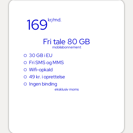
169
kr/md.
Fri tale 80 GB
mobilabonnement
30 GB i EU
Fri SMS og MMS
Wifi-opkald
49 kr. i oprettelse
Ingen binding
eksklusiv moms