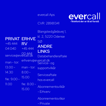
evercall Aps
CVR: 28981341
Blangstedgårdsvej 1,
kl. 2, 5220 Odense
PRIVAT
ERHVE
SØ
RV
+45 444
ANDRE
04 040
+45 444
LINKS
00 444
service@evercall.dk
Databehandleraftale
erhverv@evercall.dk
man - tor:
Service- og
13.00 -
man - tor:
supportvilkår
14.30
8.00 -
Serviceaftale
15.00
fre: 9.00 -
hos evercall
11.00
fre: 8.00 -
Abonnementsvilkår
15.00
- Erhverv
Abonnementsvilkor
- Private