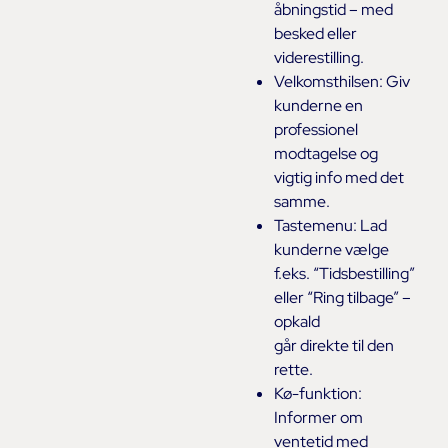
åbningstid – med
besked eller
viderestilling.
Velkomsthilsen: Giv
kunderne en
professionel
modtagelse og
vigtig info med det
samme.
Tastemenu: Lad
kunderne vælge
f.eks. “Tidsbestilling”
eller “Ring tilbage” –
opkald
går direkte til den
rette.
Kø-funktion:
Informer om
ventetid med