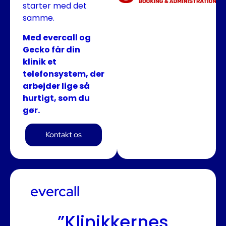
starter med det
samme.
Med evercall og
Gecko får din
klinik et
telefonsystem, der
arbejder lige så
hurtigt, som du
gør.
Bliv
ringet
Kontakt os
op
evercall
”Klinikkernes