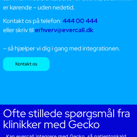
er kørende – uden nedetid.
Kontakt os på telefon:
444 00 444
eller skriv til
erhverv@evercall.dk
– så hjælper vi dig i gang med integrationen.
Kontakt os
Ofte stillede spørgsmål fra
klinikker med Gecko
Kan evercall integrere med Gecko, så patientopkald