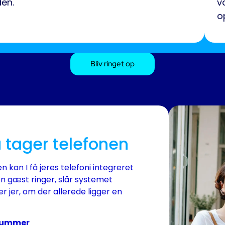
den.
v
o
Bliv ringet op
u tager telefonen
kan I få jeres telefoni integreret
n gæst ringer, slår systemet
 jer, om der allerede ligger en
nnummer