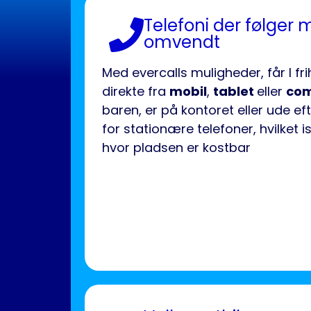
Telefoni der følger m
omvendt
Med evercalls muligheder, får I fr
direkte fra
mobil
,
tablet
eller
co
baren, er på kontoret eller ude ef
for stationære telefoner, hvilket i
hvor pladsen er kostbar