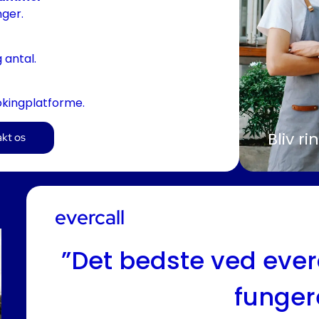
nger.
 antal.
kingplatforme.
Bliv r
kt os
evercall
”Det bedste ved everc
funger