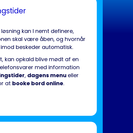
gstider
 løsning kan I nemt definere,
onen skal være åben, og hvornår
 imod beskeder automatisk.
et, kan opkald blive mødt af en
telefonsvarer med information
ingstider
,
dagens menu
eller
or at
booke bord online
.