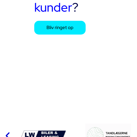
kunder
?
Bliv ringet op