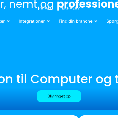
er, nemt og
professione
PRIVAT
ERHVERV
ter
Integrationer
Find din branche
Spør
ion til Computer og 
Bliv ringet op