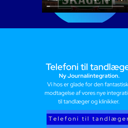
se
Telefoni til tandlæg
ægemesse!
Ny Journalintegration.
Education Day,
Vi hos er glade for den fantastis
en af at møde
modtagelse af vores nye integrat
æger
til tandlæger og klinikker.