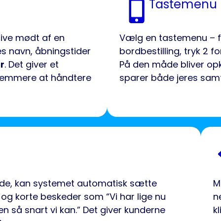
Tastemenu
live mødt af en
Vælg en tastemenu – fo
es navn, åbningstider
bordbestilling, tryk 2 f
r
. Det giver et
På den måde bliver o
 nemmere at håndtere
sparer både jeres samt
ede, kan systemet automatisk sætte
M
 og korte beskeder som “Vi har lige nu
n
nen så snart vi kan.” Det giver kunderne
kl