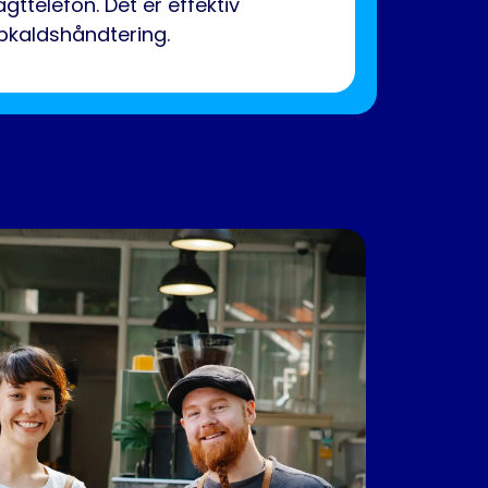
agttelefon. Det er effektiv
pkaldshåndtering.