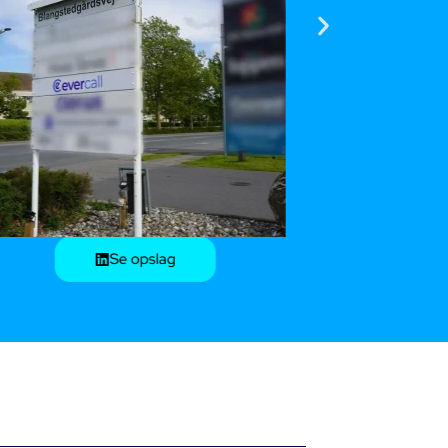
Se opslag
Ørelæge