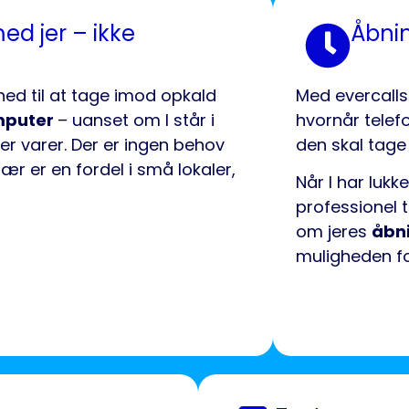
ed jer – ikke
Åbnin
ihed til at tage imod opkald
Med evercalls
mputer
– uanset om I står i
hvornår telef
ter varer. Der er ingen behov
den skal tage
sær er en fordel i små lokaler,
Når I har lukk
professionel 
om jeres
åbn
muligheden f