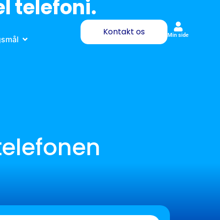
l telefoni.
Kontakt os
Min side
gsmål
telefonen