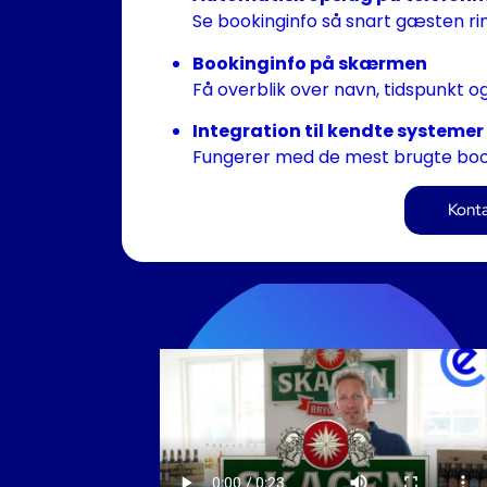
Se bookinginfo så snart gæsten ri
Bookinginfo på skærmen
Få overblik over navn, tidspunkt og
Integration til kendte systemer
Fungerer med de mest brugte boo
Konta