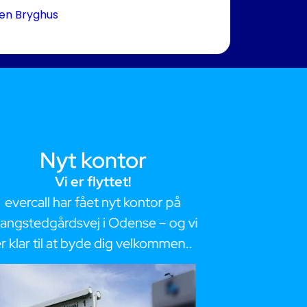
gen Bryghus
Nyt kontor
I
Vi er flyttet!
Vores fø
evercall har fået nyt kontor på
Vi var med ti
langstedgårdsvej i Odense – og vi
hvor vi havd
r klar til at byde dig velkommen..
en ma