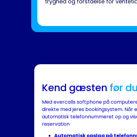
tryghed og forståelse for venteti
Kend gæsten
før d
Med evercalls softphone på computeren 
direkte med jeres bookingsystem. Når e
automatisk telefonnummeret op og viser
reservation
Automatisk opslag på telefo