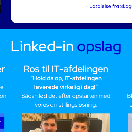
– Udtalelse fra Ska
Linked-in
opslag
er
Ros til IT-afdelingen
“Hold da op, IT-afdelingen
ke
leverede virkelig i dag!”
ion
Sådan lød det efter opstarten med
B
vores omstillingsløsning.
e