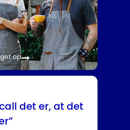
inget op
all det er, at det
er”